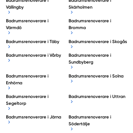
Badrumsrenoverare i
Badrumsrenoverare i
Vällingby
Skärholmen
Badrumsrenoverare i
Badrumsrenoverare i
Värmdö
Bromma
Badrumsrenoverare i Täby
Badrumsrenoverare i Skogås
Badrumsrenoverare i Vårby
Badrumsrenoverare i
Sundbyberg
Badrumsrenoverare i
Badrumsrenoverare i Solna
Enhörna
Badrumsrenoverare i
Badrumsrenoverare i Uttran
Segeltorp
Badrumsrenoverare i Järna
Badrumsrenoverare i
Södertälje