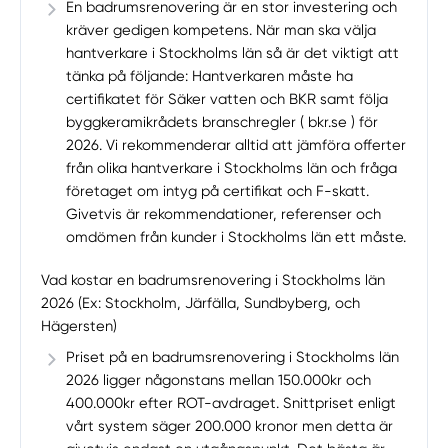
En badrumsrenovering är en stor investering och
kräver gedigen kompetens. När man ska välja
hantverkare i Stockholms län så är det viktigt att
tänka på följande: Hantverkaren måste ha
certifikatet för Säker vatten och BKR samt följa
Manuellt
Få hjälp
byggkeramikrådets branschregler ( bkr.se ) för
2026. Vi rekommenderar alltid att jämföra offerter
från olika hantverkare i Stockholms län och fråga
Välj tillvägagångssätt
företaget om intyg på certifikat och F-skatt.
Givetvis är rekommendationer, referenser och
omdömen från kunder i Stockholms län ett måste.
Vad kostar en badrumsrenovering i Stockholms län
2026 (Ex: Stockholm, Järfälla, Sundbyberg, och
Hägersten)
Priset på en badrumsrenovering i Stockholms län
2026 ligger någonstans mellan 150.000kr och
400.000kr efter ROT-avdraget. Snittpriset enligt
vårt system säger 200.000 kronor men detta är