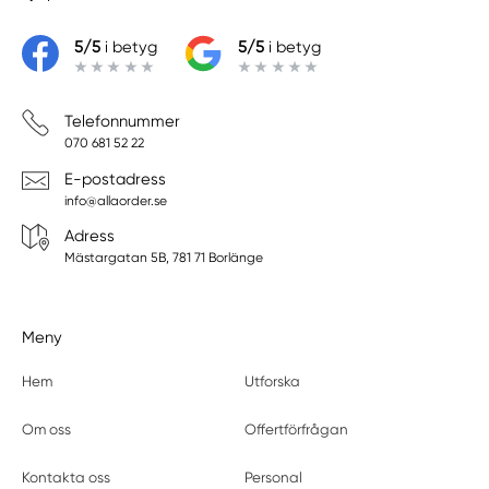
5/5
i betyg
5/5
i betyg
Telefonnummer
070 681 52 22
E-postadress
info@allaorder.se
Adress
Mästargatan 5B, 781 71 Borlänge
Meny
Hem
Utforska
Om oss
Offertförfrågan
Kontakta oss
Personal