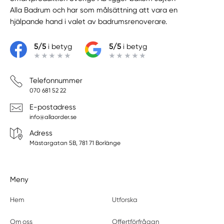
Alla Badrum
och har som målsättning att vara en
Välj tillvägagångssätt
hjälpande hand i valet av badrumsrenoverare.
5/5
i betyg
5/5
i betyg
Telefonnummer
070 681 52 22
E-postadress
info@allaorder.se
Adress
Mästargatan 5B, 781 71 Borlänge
Meny
Hem
Utforska
Om oss
Offertförfrågan