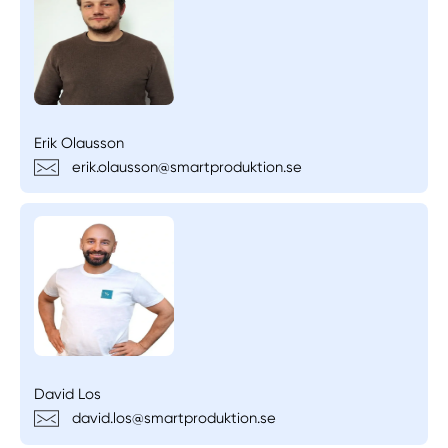
Erik Olausson
erik.olausson@smartproduktion.se
David Los
david.los@smartproduktion.se