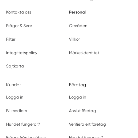
Personal
Kontakta oss
Frågor & Svar
Områden
Filter
Villkor
Integritetspolicy
Märkesidentitet
Sajtkarta
Kunder
Företag
Logga in
Logga in
Bli medlem
Anslut företag
Hur det fungerar?
Verifiera ert företag
Frågor från besökare
Hur det fungerar?