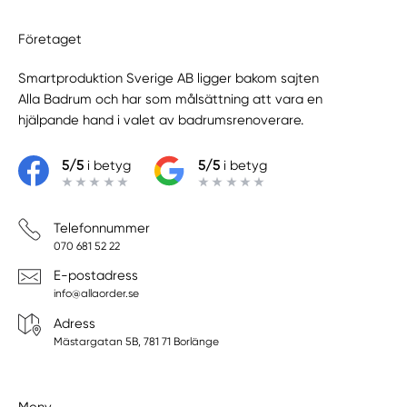
Företaget
Smartproduktion Sverige AB ligger bakom sajten
Alla Badrum
och har som målsättning att vara en
hjälpande hand i valet av badrumsrenoverare.
5/5
i betyg
5/5
i betyg
Telefonnummer
070 681 52 22
E-postadress
info@allaorder.se
Adress
Mästargatan 5B, 781 71 Borlänge