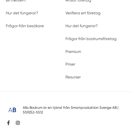
Bli medlem
Anslut företag
Hur det fungerar?
Verifiera ert företag
Frågor från besökare
Hur det fungerar?
Frågor från badrumsföretag
Premium
Priser
Resurser
Alla Badrum är en tjänst från
Smartproduktion Sverige AB
|
559252-5512