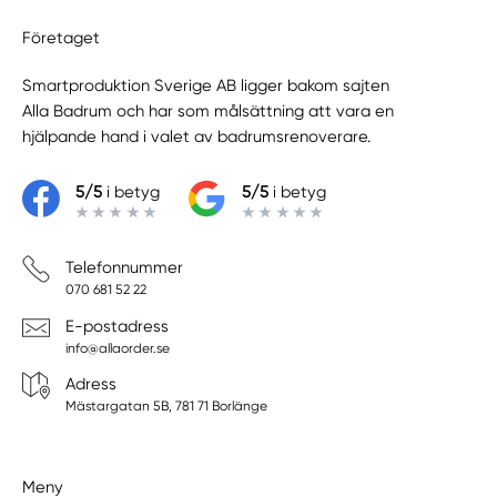
Företaget
Smartproduktion Sverige AB ligger bakom sajten
Alla Badrum
och har som målsättning att vara en
hjälpande hand i valet av badrumsrenoverare.
5/5
i betyg
5/5
i betyg
Telefonnummer
070 681 52 22
E-postadress
info@allaorder.se
Adress
Mästargatan 5B, 781 71 Borlänge
Meny