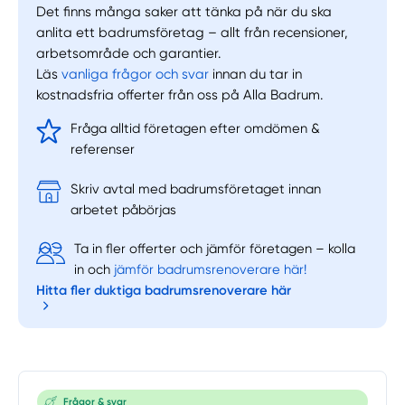
Det finns många saker att tänka på när du ska
anlita ett badrumsföretag – allt från recensioner,
arbetsområde och garantier.
Läs
vanliga frågor och svar
innan du tar in
Manuellt
Få hjälp
kostnadsfria offerter från oss på Alla Badrum.
Fråga alltid företagen efter omdömen &
Välj tillvägagångssätt
referenser
Skriv avtal med badrumsföretaget innan
arbetet påbörjas
Ta in fler offerter och jämför företagen – kolla
in och
jämför badrumsrenoverare här!
Hitta fler duktiga badrumsrenoverare här
Frågor & svar