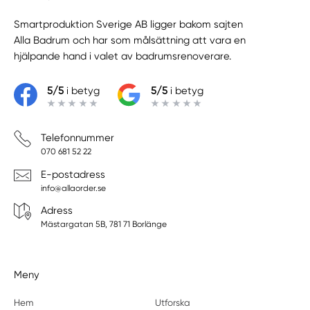
Smartproduktion Sverige AB ligger bakom sajten
Alla Badrum
och har som målsättning att vara en
hjälpande hand i valet av badrumsrenoverare.
5/5
i betyg
5/5
i betyg
Telefonnummer
070 681 52 22
E-postadress
info@allaorder.se
Adress
Mästargatan 5B, 781 71 Borlänge
Meny
Hem
Utforska