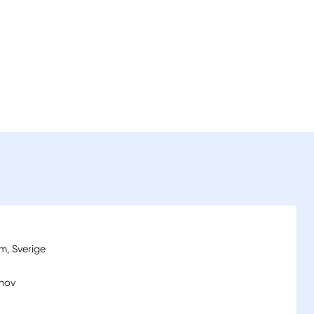
m, Sverige
anov