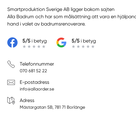
Smartproduktion Sverige AB ligger bakom sajten
Alla Badrum
och har som målsättning att vara en hjälpan
hand i valet av badrumsrenoverare.
5/5
i betyg
5/5
i betyg
Telefonnummer
070 681 52 22
E-postadress
info@allaorder.se
Adress
Mästargatan 5B, 781 71 Borlänge