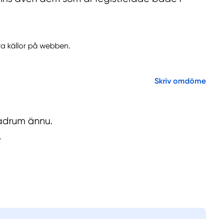
ra källor på webben.
Skriv omdöme
 Badrum ännu.
.