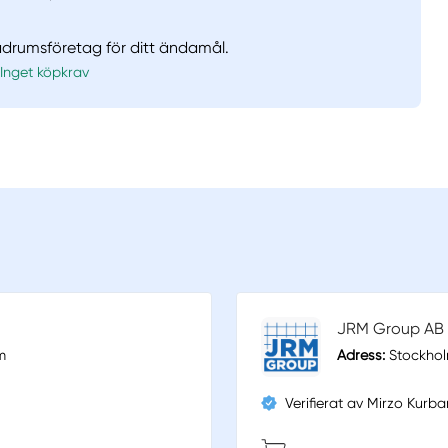
badrumsföretag för ditt ändamål.
Inget köpkrav
JRM Group AB
m
Adress:
Stockhol
Verifierat av Mirzo Kurb