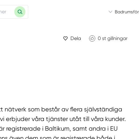
Badrumsför
Dela
0
st gillningar
 nätverk som består av flera självständiga
rbjuder våra tjänster utåt till våra kunder.
r registrerade i Baltikum, samt andra i EU
finns även dem som är registrerade både i