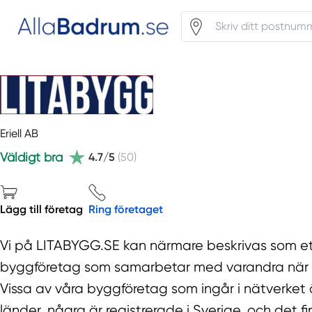
Eriell AB
Väldigt bra
4.7/5
(50)
Lägg till företag
Ring företaget
Vi på LITABYGG.SE kan närmare beskrivas som ett
byggföretag som samarbetar med varandra när vi e
Vissa av våra byggföretag som ingår i nätverket ä
länder, några är registrerade i Sverige, och det 