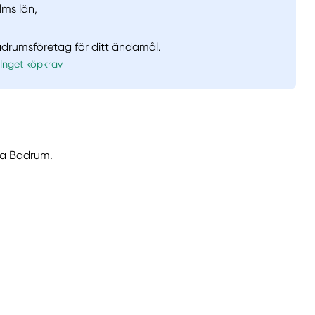
lms län,
badrumsföretag för ditt ändamål.
Inget köpkrav
lla Badrum.