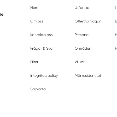
Hem
Utforska
L
de
Om oss
Offertförfrågan
B
Kontakta oss
Personal
H
Frågor & Svar
Områden
F
Filter
Villkor
Integritetspolicy
Märkesidentitet
Sajtkarta