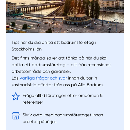
Tips när du ska anlita ett badrumsföretag i
Stockholms län
Det finns många saker att tänka på när du ska
anlita ett badrumsföretag – allt från recensioner,
Manuellt
Få hjälp
arbetsområde och garantier.
Läs
vanliga frågor och svar
innan du tar in
Välj tillvägagångssätt
kostnadsfria offerter från oss på Alla Badrum.
Fråga alltid företagen efter omdömen &
referenser
Skriv avtal med badrumsföretaget innan
arbetet påbörjas