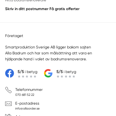
Hitta badrumsrenoverare
Skriv in ditt postnummer
Få gratis offerter
Företaget
Smartproduktion Sverige AB ligger bakom sajten
Alla Badrum
och har som målsättning att vara en
hjälpande hand i valet av badrumsrenoverare.
5/5
i betyg
5/5
i betyg
Telefonnummer
070 681 52 22
E-postadress
info@allaorder.se