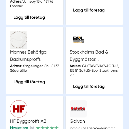
Adress:
Varneby 13 a, 151 96
Enhörna
Lägg till företag
Lägg till företag
Mannes Behöriga
Stockholms Bad &
Badrumsproffs
Byggmästar...
Adress:
Kringelvägen 5b, 151 33
Adress:
GUSTAVSVIKSVÄGEN 2,
Södertälje
132 51 Saltsjö-Boo, Stockholms
län
Lägg till företag
Lägg till företag
HF Byggproffs AB
Golvon
badrumsrenoveringar
Mycket bra
(4)