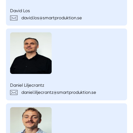
David Los
david.los@smartproduktion.se
Daniel Liljecrantz
daniel.liljecrantz@smartproduktion.se