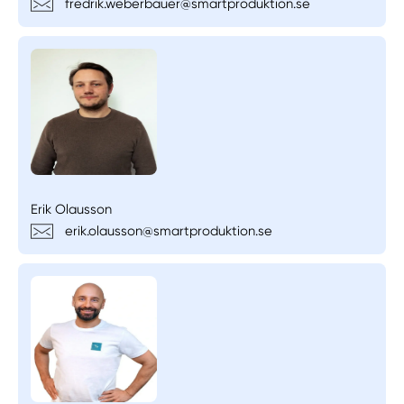
fredrik.weberbauer@smartproduktion.se
Erik Olausson
erik.olausson@smartproduktion.se