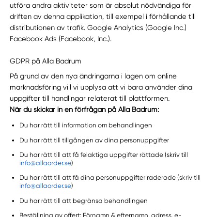
utföra andra aktiviteter som är absolut nödvändiga för
driften av denna applikation, till exempel i förhållande till
distributionen av trafik. Google Analytics (Google Inc.)
Facebook Ads (Facebook, Inc.).
GDPR på Alla Badrum
På grund av den nya ändringarna i lagen om online
marknadsföring vill vi upplysa att vi bara använder dina
uppgifter till handlingar relaterat till plattformen.
När du skickar in en förfrågan på Alla Badrum:
Du har rätt till information om behandlingen
Du har rätt till tillgången av dina personuppgifter
Du har rätt till att få felaktiga uppgifter rättade (skriv till
info@allaorder.se
)
Du har rätt till att få dina personuppgifter raderade (skriv till
info@allaorder.se
)
Du har rätt till att begränsa behandlingen
Beställning av offert: Förnamn & efternamn, adress, e-