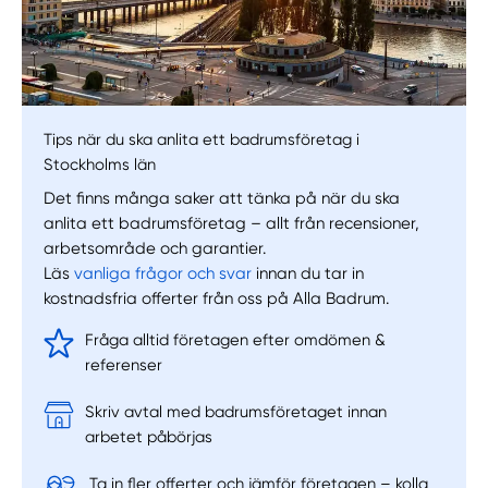
Tips när du ska anlita ett badrumsföretag i
Stockholms län
Det finns många saker att tänka på när du ska
anlita ett badrumsföretag – allt från recensioner,
arbetsområde och garantier.
Läs
vanliga frågor och svar
innan du tar in
kostnadsfria offerter från oss på Alla Badrum.
Fråga alltid företagen efter omdömen &
referenser
Skriv avtal med badrumsföretaget innan
arbetet påbörjas
Manuellt
Få hjälp
Ta in fler offerter och jämför företagen – kolla