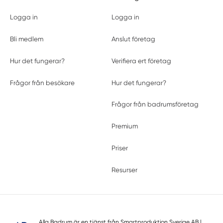
Logga in
Logga in
Bli medlem
Anslut företag
Hur det fungerar?
Verifiera ert företag
Frågor från besökare
Hur det fungerar?
Frågor från badrumsföretag
Premium
Priser
Resurser
Alla Badrum är en tjänst från
Smartproduktion Sverige AB
|