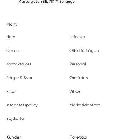
Mästargatan 5B, 781 71 Borlänge
Meny
Hem
Utforska
Om oss
Offertförfrågan
Kontakta oss
Personal
Frågor & Svar
Områden
Filter
Villkor
Integritetspolicy
Märkesidentitet
Sajtkarta
Kunder
Företag