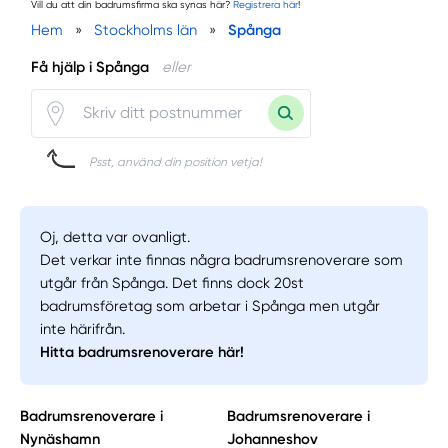
Vill du att din badrumsfirma ska synas här?
Registrera här
!
Hem
»
Stockholms län
»
Spånga
Få hjälp i Spånga
eller
Psst, använd din position vetja!
Oj, detta var ovanligt.
Det verkar inte finnas några badrumsrenoverare som
utgår från Spånga. Det finns dock 20st
badrumsföretag som arbetar i Spånga men utgår
inte härifrån.
Hitta badrumsrenoverare här!
Badrumsrenoverare i
Badrumsrenoverare i
Nynäshamn
Johanneshov