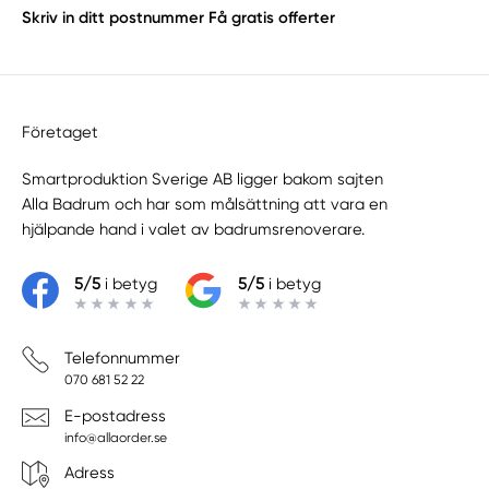
Skriv in ditt postnummer
Få gratis offerter
Företaget
Smartproduktion Sverige AB ligger bakom sajten
Alla Badrum
och har som målsättning att vara en
hjälpande hand i valet av badrumsrenoverare.
5/5
i betyg
5/5
i betyg
Telefonnummer
070 681 52 22
E-postadress
info@allaorder.se
Adress