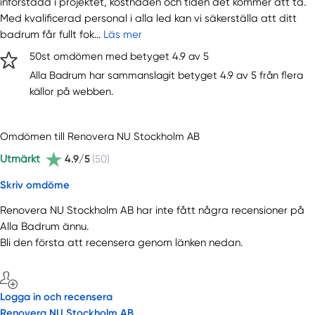
införstådd i projektet, kostnaden och tiden det kommer att ta.
Med kvalificerad personal i alla led kan vi säkerställa att ditt
badrum får fullt fok...
Läs mer
50st omdömen med betyget 4.9 av 5
Alla Badrum har sammanslagit betyget 4.9 av 5 från flera
källor på webben.
Omdömen till Renovera NU Stockholm AB
Utmärkt
4.9/5
(50)
Skriv omdöme
Renovera NU Stockholm AB har inte fått några recensioner på
Alla Badrum ännu.
Bli den första att recensera genom länken nedan.
Logga in och recensera
Renovera NU Stockholm AB