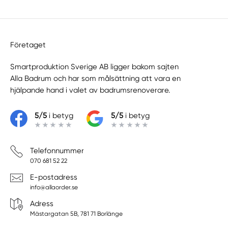
Företaget
Smartproduktion Sverige AB ligger bakom sajten
Alla Badrum
och har som målsättning att vara en
hjälpande hand i valet av badrumsrenoverare.
5/5
i betyg
5/5
i betyg
Telefonnummer
070 681 52 22
E-postadress
info@allaorder.se
Adress
Mästargatan 5B, 781 71 Borlänge