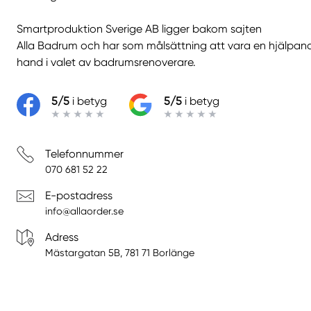
Smartproduktion Sverige AB ligger bakom sajten
Alla Badrum
och har som målsättning att vara en hjälpan
hand i valet av badrumsrenoverare.
5/5
i betyg
5/5
i betyg
Telefonnummer
070 681 52 22
E-postadress
info@allaorder.se
Adress
Mästargatan 5B, 781 71 Borlänge