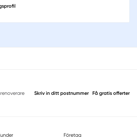
sprofil
srenoverare
Skriv in ditt postnummer
Få gratis offerter
Kunder
Företag