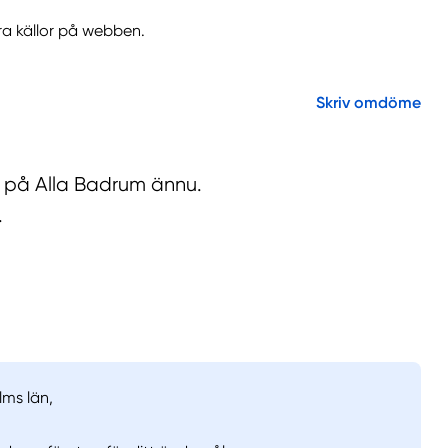
ra källor på webben.
Skriv omdöme
r på Alla Badrum ännu.
.
lms län,