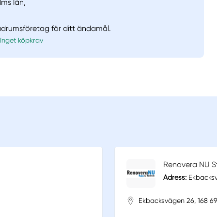
lms län,
badrumsföretag för ditt ändamål.
Inget köpkrav
Renovera NU S
Adress:
Ekbacksv
Ekbacksvägen 26, 168 6