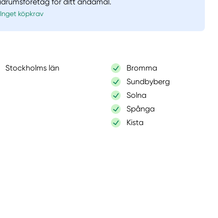
badrumsföretag för ditt ändamål.
Inget köpkrav
Stockholms län
Bromma
Sundbyberg
Solna
Spånga
Kista