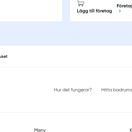
Företag
Lägg till företag
uset
Hur det fungerar?
Hitta badrum
Meny