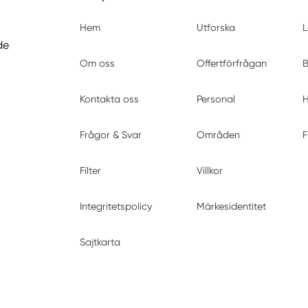
Hem
Utforska
L
de
Om oss
Offertförfrågan
B
Kontakta oss
Personal
H
Frågor & Svar
Områden
F
Filter
Villkor
Integritetspolicy
Märkesidentitet
Sajtkarta