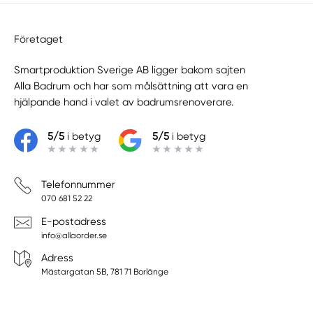
Företaget
Smartproduktion Sverige AB ligger bakom sajten
Alla Badrum
och har som målsättning att vara en
hjälpande hand i valet av badrumsrenoverare.
5/5
i betyg
5/5
i betyg
Telefonnummer
070 681 52 22
E-postadress
info@allaorder.se
Adress
Mästargatan 5B, 781 71 Borlänge