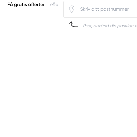
Få gratis offerter
eller
Psst, använd din position v