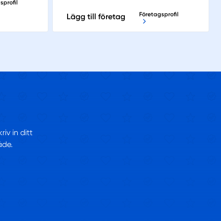
sprofil
Företagsprofil
Lägg till företag
iv in ditt
åde.