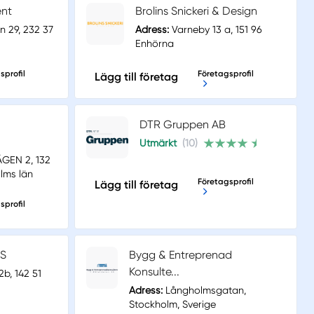
ent
Brolins Snickeri & Design
 29, 232 37
Adress:
Varneby 13 a, 151 96
Enhörna
sprofil
Företagsprofil
Lägg till företag
DTR Gruppen AB
Utmärkt
(10)
GEN 2, 132
lms län
Företagsprofil
Lägg till företag
sprofil
VS
Bygg & Entreprenad
Konsulte...
b, 142 51
Adress:
Långholmsgatan,
Stockholm, Sverige