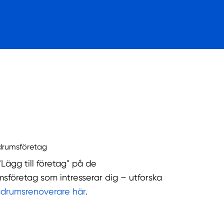
drumsföretag
"Lägg till företag" på de
sföretag som intresserar dig – utforska
adrumsrenoverare här
.