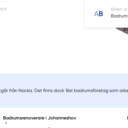
tja!
Bilden är
Badrums
går från Nacka. Det finns dock 16st badrumsföretag som arbet
Badrumsrenoverare i Johanneshov