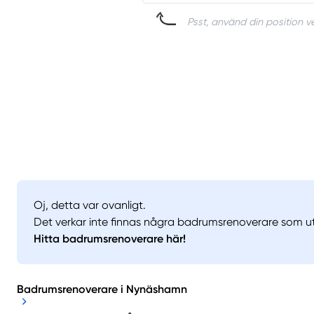
Psst, använd din position ve
Oj, detta var ovanligt.
Det verkar inte finnas några badrumsrenoverare som ut
Hitta badrumsrenoverare här!
Badrumsrenoverare i Nynäshamn