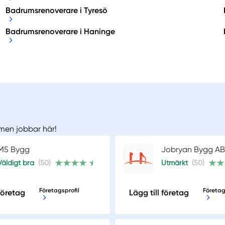
Badrumsrenoverare i Tyresö
Badrumsrenoverare i Haninge
 men jobbar här!
M5 Bygg
Jobryan Bygg AB
Väldigt bra
(50)
Utmärkt
(50)
Företagsprofil
Företag
 företag
Lägg till företag