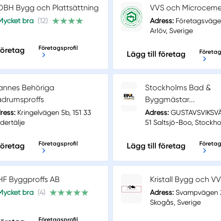
DBH Bygg och Plattsättning
VVS och Microcem
Mycket bra
(12)
Adress:
Företagsvägen
Arlöv, Sverige
Företagsprofil
 företag
Företag
Lägg till företag
annes Behöriga
Stockholms Bad &
drumsproffs
Byggmästar...
ress:
Kringelvägen 5b, 151 33
Adress:
GUSTAVSVIKSVÄ
dertälje
51 Saltsjö-Boo, Stockho
Företagsprofil
Företag
 företag
Lägg till företag
HF Byggproffs AB
Kristall Bygg och V
Mycket bra
(4)
Adress:
Svampvägen 2
Skogås, Sverige
Företagsprofil