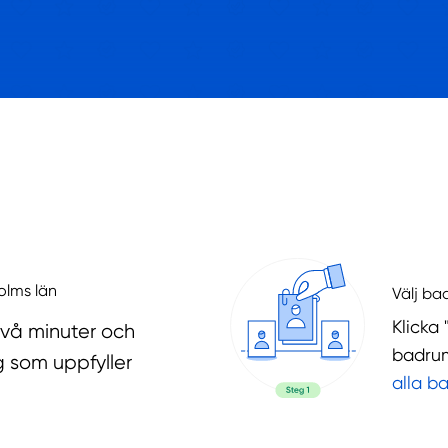
olms län
Välj ba
Klicka 
två minuter och
badrum
g som uppfyller
alla b