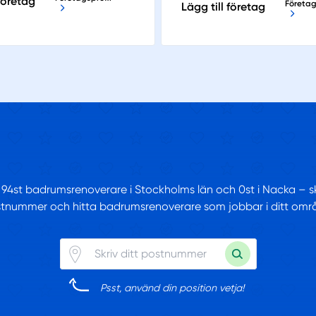
 företag
Företag
Lägg till företag
 94st badrumsrenoverare i Stockholms län och 0st i Nacka – skr
tnummer och hitta badrumsrenoverare som jobbar i ditt omr
Psst, använd din position vetja!