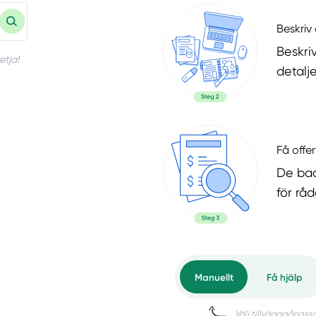
Beskriv 
Beskri
etja!
detalje
Få offer
De bad
för rå