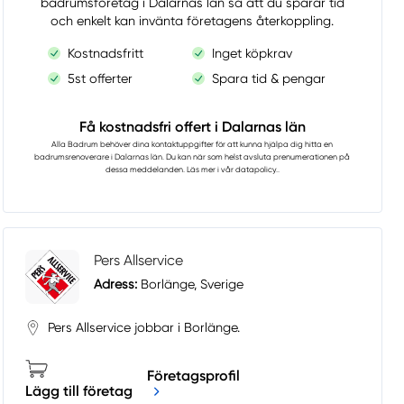
badrumsföretag i Dalarnas län så att du sparar tid
och enkelt kan invänta företagens återkoppling.
Kostnadsfritt
Inget köpkrav
5st offerter
Spara tid & pengar
Få kostnadsfri offert i Dalarnas län
Alla Badrum
behöver dina kontaktuppgifter för att kunna hjälpa dig hitta en
badrumsrenoverare i Dalarnas län. Du kan när som helst avsluta prenumerationen på
dessa meddelanden. Läs mer i vår
datapolicy.
.
Pers Allservice
Adress:
Borlänge, Sverige
Pers Allservice jobbar i Borlänge.
Företagsprofil
Lägg till företag