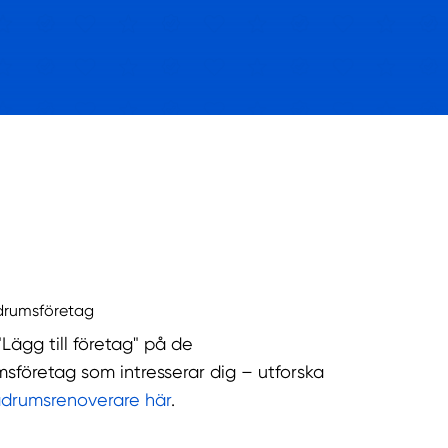
drumsföretag
"Lägg till företag" på de
sföretag som intresserar dig – utforska
adrumsrenoverare här
.