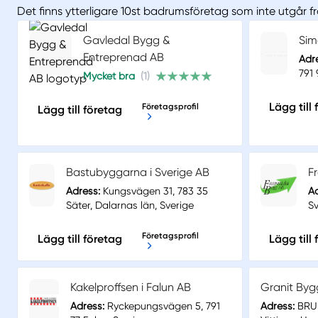
Det finns ytterligare 10st badrumsföretag som inte utgår f
Gavledal Bygg &
Sim
Entreprenad AB
Adr
791 
Mycket bra
(1)
Lägg till
Företagsprofil
Lägg till företag
Bastubyggarna i Sverige AB
F
Adress:
Kungsvägen 31, 783 35
Ad
Säter, Dalarnas län, Sverige
Sv
Företagsprofil
Lägg till företag
Lägg till
Kakelproffsen i Falun AB
Granit Byg
Adress:
Ryckepungsvägen 5, 791
Adress:
BRUN