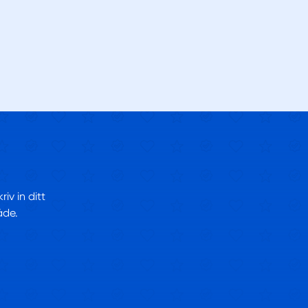
iv in ditt
åde.