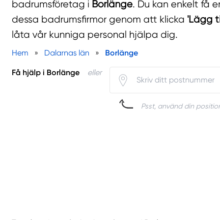
badrumsföretag i
Borlänge
. Du kan enkelt få en
dessa badrumsfirmor genom att klicka
'Lägg ti
låta vår kunniga personal hjälpa dig.
Hem
»
Dalarnas län
»
Borlänge
Få hjälp i Borlänge
eller
Psst, använd din position