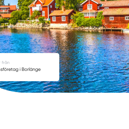
r från
företag i Borlänge