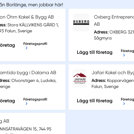
rån Borlänge, men jobbar här!
on Öhrn Kakel & Bygg AB
Oxberg Entrepren
AB
ess:
Stora KÄLLVIKENS GÅRD 1,
93 Falun, Sverige
Adress:
OXBERG 321
Sågmyra
Företagsprofil
 företag
Företag
Lägg till företag
ramtida bygg i Dalarna AB
Jafari Kakel och By
ress:
Olvonstigen 4, Ludvika,
Adress:
Kopparvägen 4
erige
Falun, Sverige
Företagsprofil
Företag
 företag
Lägg till företag
g AB
NSÄTRAVÄGEN 15, 744 95