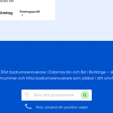
psala län
Företagsprofil
 företag
 30st badrumsrenoverare i Dalarnas län och 8st i Borlänge – skr
tnummer och hitta badrumsrenoverare som jobbar i ditt omr
Psst, använd din position vetja!