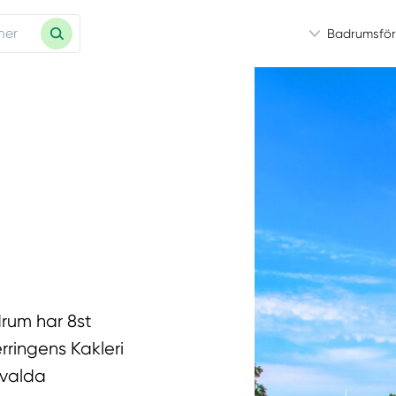
Badrumsför
drum har 8st
rringens Kakleri
tvalda