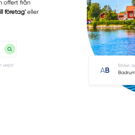
 offert från
ll företag'
eller
 vetja!
Bilden ä
Badrums