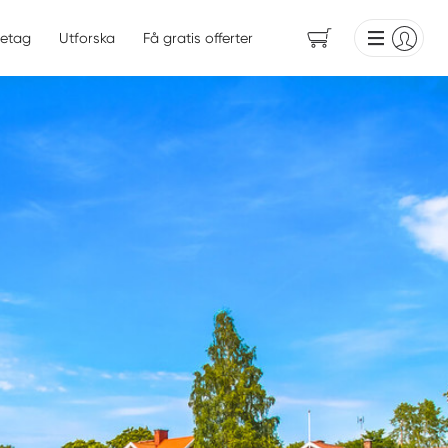
etag
Utforska
Få gratis offerter