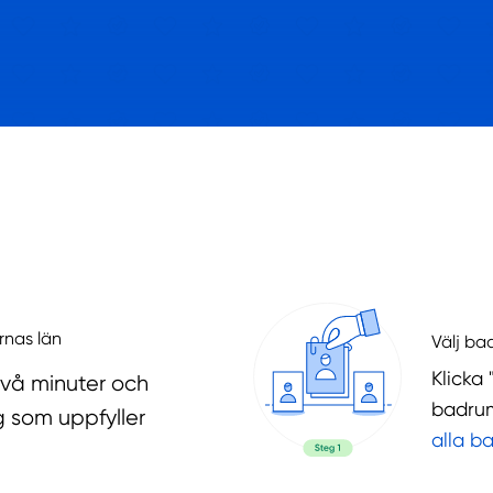
rnas län
Välj ba
Klicka 
två minuter och
badrum
g som uppfyller
alla b