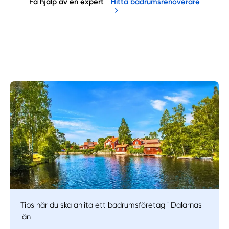
Få hjälp av en expert
Hitta badrumsrenoverare
Manuellt
Få hjälp
Tips när du ska anlita ett badrumsföretag i Dalarnas
Välj tillvägagångssätt
län