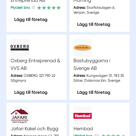
Entreprenad AB
Murning
Mycket bra
(1)
Adress:
Storflotsvägen 6,
Venjan, Sverige
Lägg till företag
Lägg till företag
Oxberg Entreprenad &
Bastubyggarna i
VVS AB
Sverige AB
Adress:
OXBERG 321 790 22
Adress:
Kungsvägen 31, 783 35
Sågmyra
Säter, Dalarnas län, Sverige
Lägg till företag
Lägg till företag
Jafari Kakel och Bygg
Hembad
Adress:
Kopparvägen 42, 791
Väldigt bra
(17)