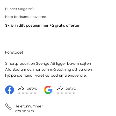
Hur det fungerar?
Hitta badrumsrenoverare
Skriv in ditt postnummer
Få gratis offerter
Företaget
Smartproduktion Sverige AB ligger bakom sajten
Alla Badrum
och har som målsättning att vara en
hjälpande hand i valet av badrumsrenoverare.
5/5
i betyg
5/5
i betyg
Telefonnummer
070 681 52 22