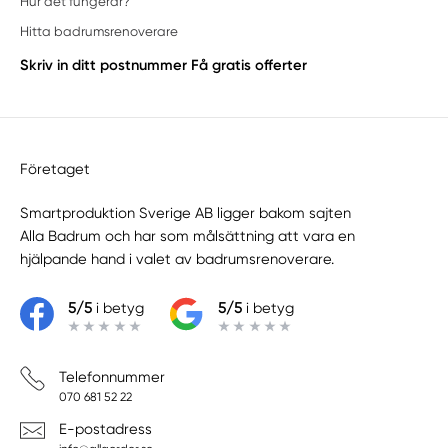
Hur det fungerar?
Hitta badrumsrenoverare
Skriv in ditt postnummer
Få gratis offerter
Företaget
Smartproduktion Sverige AB ligger bakom sajten
Alla Badrum
och har som målsättning att vara en
hjälpande hand i valet av badrumsrenoverare.
5/5
i betyg
5/5
i betyg
Telefonnummer
070 681 52 22
E-postadress