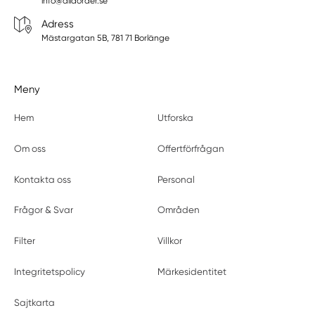
info@allaorder.se
Adress
Mästargatan 5B, 781 71 Borlänge
Meny
Hem
Utforska
Om oss
Offertförfrågan
Kontakta oss
Personal
Frågor & Svar
Områden
Filter
Villkor
Integritetspolicy
Märkesidentitet
Sajtkarta