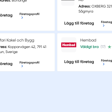
Adress:
Borlänge
Adress:
OXBERG 321
Sågmyra
Företagsprofil
 företag
Företag
Lägg till företag
fari Kakel och Bygg
Hembad
ress:
Kopparvägen 42, 791 41
Väldigt bra
(17)
un, Sverige
Företag
Lägg till företag
Företagsprofil
 företag