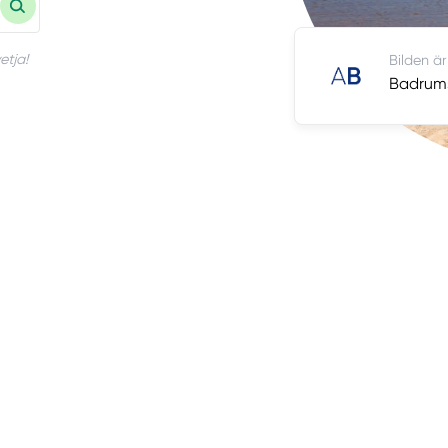
etja!
Bilden är
Badrums