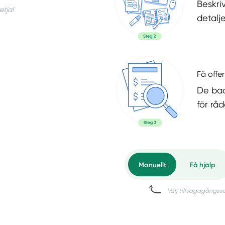
Beskri
etja!
detalje
Få offer
De bad
för rå