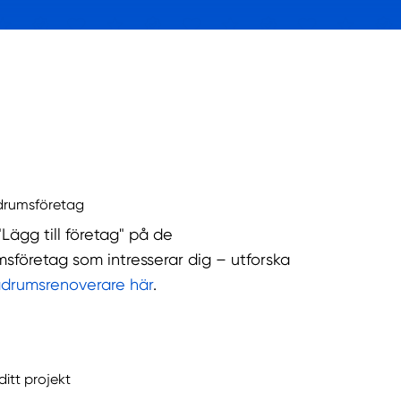
drumsföretag
"Lägg till företag" på de
sföretag som intresserar dig – utforska
adrumsrenoverare här
.
ditt projekt