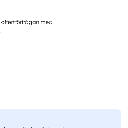
offertförfrågan med
.
llt
Få hjälp