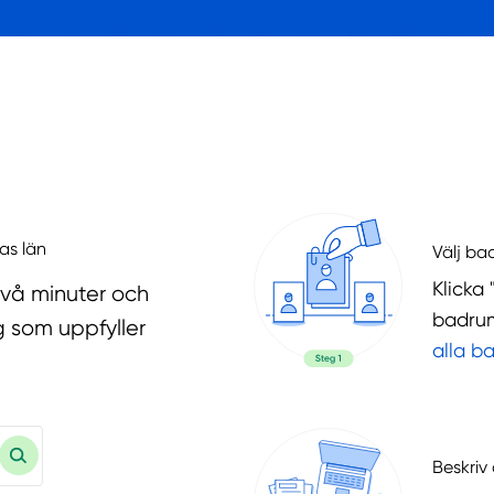
as län
Välj ba
Klicka 
två minuter och
badrum
g som uppfyller
alla b
Beskriv 