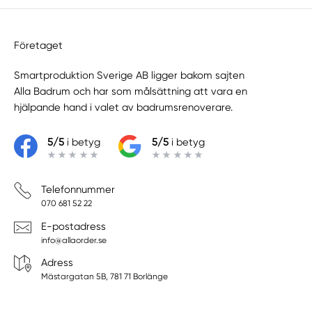
Företaget
Smartproduktion Sverige AB ligger bakom sajten
Alla Badrum
och har som målsättning att vara en
hjälpande hand i valet av badrumsrenoverare.
5/5
i betyg
5/5
i betyg
Telefonnummer
070 681 52 22
E-postadress
info@allaorder.se
Adress
Mästargatan 5B, 781 71 Borlänge