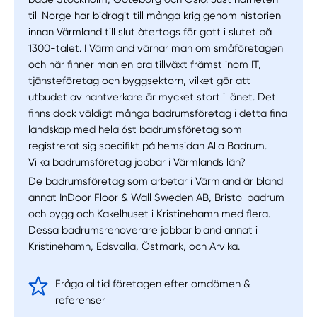
till Norge har bidragit till många krig genom historien
innan Värmland till slut återtogs för gott i slutet på
1300-talet. I Värmland värnar man om småföretagen
och här finner man en bra tillväxt främst inom IT,
tjänsteföretag och byggsektorn, vilket gör att
utbudet av hantverkare är mycket stort i länet. Det
finns dock väldigt många badrumsföretag i detta fina
landskap med hela 6st badrumsföretag som
registrerat sig specifikt på hemsidan Alla Badrum.
Vilka badrumsföretag jobbar i Värmlands län?
De badrumsföretag som arbetar i Värmland är bland
annat InDoor Floor & Wall Sweden AB, Bristol badrum
och bygg och Kakelhuset i Kristinehamn med flera.
Dessa badrumsrenoverare jobbar bland annat i
Kristinehamn, Edsvalla, Östmark, och Arvika.
Fråga alltid företagen efter omdömen &
referenser