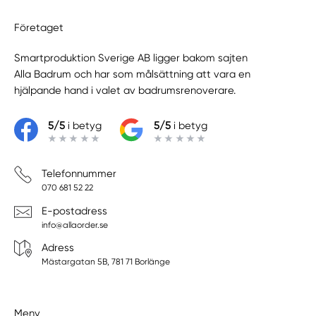
Företaget
Smartproduktion Sverige AB ligger bakom sajten
Alla Badrum
och har som målsättning att vara en
hjälpande hand i valet av badrumsrenoverare.
5/5
i betyg
5/5
i betyg
Telefonnummer
070 681 52 22
E-postadress
info@allaorder.se
Adress
Mästargatan 5B, 781 71 Borlänge
Meny