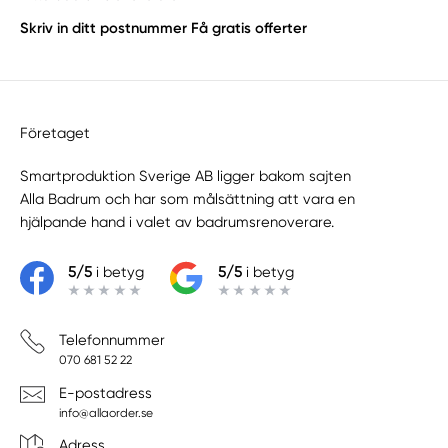
Skriv in ditt postnummer
Få gratis offerter
Företaget
Smartproduktion Sverige AB ligger bakom sajten
Alla Badrum
och har som målsättning att vara en
hjälpande hand i valet av badrumsrenoverare.
5/5
i betyg
5/5
i betyg
Telefonnummer
070 681 52 22
E-postadress
info@allaorder.se
Adress