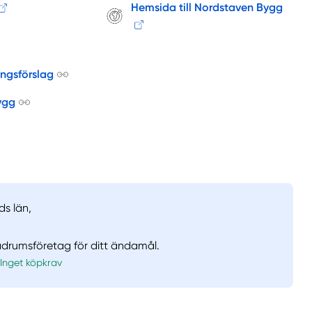
Hemsida till Nordstaven Bygg
ingsförslag
ygg
ds län,
badrumsföretag för ditt ändamål.
Inget köpkrav