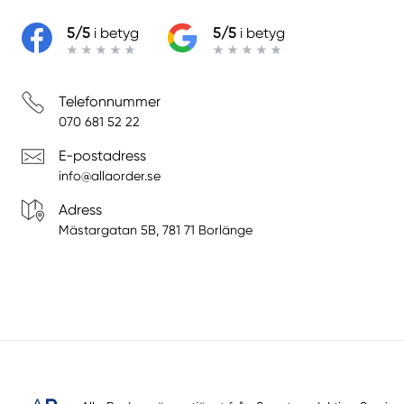
5/5
i betyg
5/5
i betyg
Telefonnummer
070 681 52 22
E-postadress
info@allaorder.se
Adress
Mästargatan 5B, 781 71 Borlänge