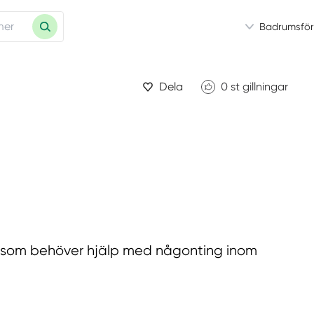
Badrumsför
Dela
0
st gillningar
la som behöver hjälp med någonting inom