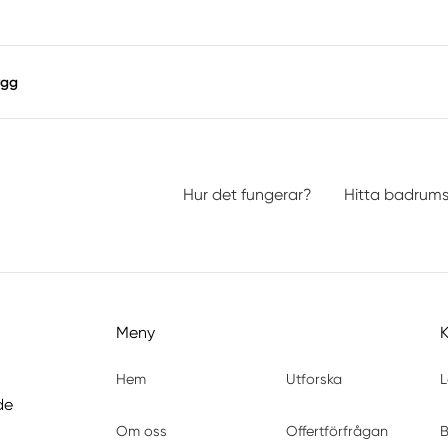
ygg
Hur det fungerar?
Hitta badrum
Meny
Hem
Utforska
L
de
Om oss
Offertförfrågan
B