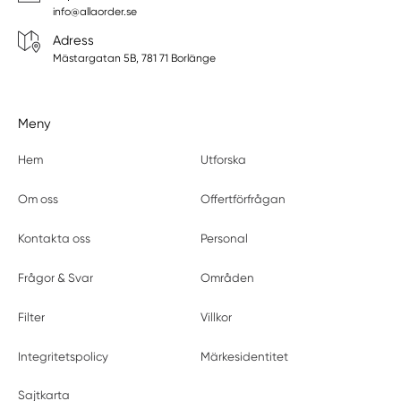
info@allaorder.se
Adress
Mästargatan 5B, 781 71 Borlänge
Meny
Hem
Utforska
Om oss
Offertförfrågan
Kontakta oss
Personal
Frågor & Svar
Områden
Filter
Villkor
Integritetspolicy
Märkesidentitet
Sajtkarta