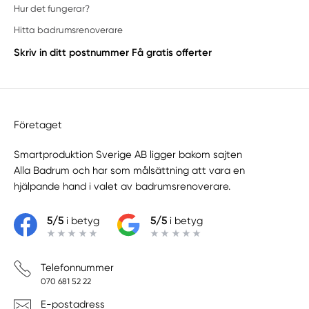
Hur det fungerar?
Hitta badrumsrenoverare
Skriv in ditt postnummer
Få gratis offerter
Företaget
Smartproduktion Sverige AB ligger bakom sajten
Alla Badrum
och har som målsättning att vara en
hjälpande hand i valet av badrumsrenoverare.
5/5
i betyg
5/5
i betyg
Telefonnummer
070 681 52 22
E-postadress