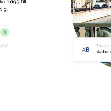
cka
'Lägg till
dig.
etja!
Bilden är
Badrums