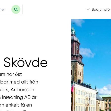
Badrumsför
i Skövde
um har 6st
bar med allt från
ers, Arthursson
 Inredning AB är
an enkelt få en