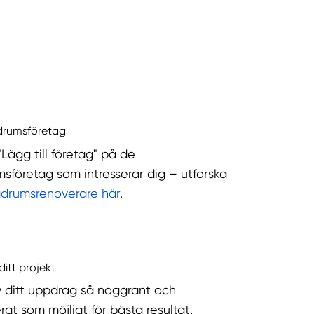
drumsföretag
"Lägg till företag" på de
sföretag som intresserar dig – utforska
adrumsrenoverare här
.
ditt projekt
v ditt uppdrag så noggrant och
rat som möjligt för bästa resultat.