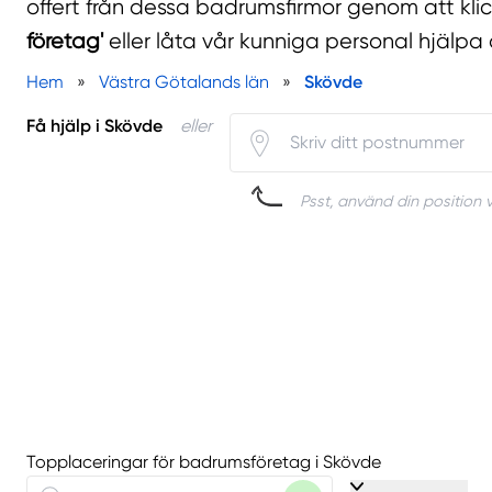
offert från dessa badrumsfirmor genom att kli
företag'
eller låta vår kunniga personal hjälpa 
Hem
»
Västra Götalands län
»
Skövde
Få hjälp i Skövde
eller
Psst, använd din position v
Topplaceringar för badrumsföretag i Skövde