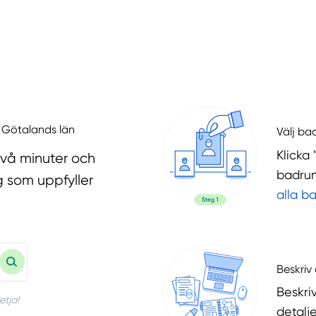
a Götalands län
Välj ba
Klicka 
två minuter och
badrum
g som uppfyller
alla b
Beskriv 
Beskri
etja!
detalje