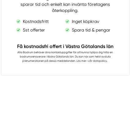
sparar tid och enkelt kan invänta företagens
återkoppling.
Kostnadsfritt
Inget köpkrav
5st offerter
Spara tid & pengar
Få kostnadsfri offert i Västra Götalands län
Alla Badrum
behöver dina kontaktuppgifter för att kunna hjälpa dig hitta en
badrumsrenoverare i Västra Götalands län. Du kan när som helst avsluta
prenumerationen på dessa meddelanden. Läs mer i vår
datapolicy.
.