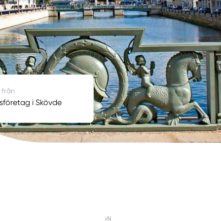
 från
företag i Skövde