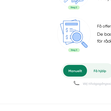
Få offer
De bad
för rå