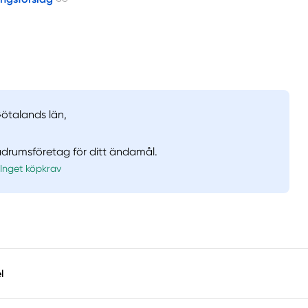
Götalands län,
badrumsföretag för ditt ändamål.
Inget köpkrav
l