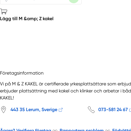
Lägg till M &amp; Z kakel
Företagsinformation
Vi på M & Z KAKEL är certifierade yrkesplattsättare som erbjuder 
erbjuder plattsättning med kakel och klinker och arbetar i b
KAKEL!
443 35 Lerum, Sverige
073-581 24 67
Ägare? Verifiera företag
Rapportera problem
Förbättr