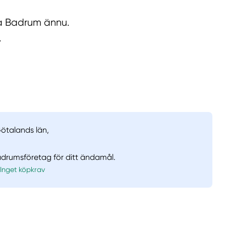
lla Badrum ännu.
.
Götalands län,
badrumsföretag för ditt ändamål.
Inget köpkrav