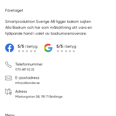
Företaget
Smartproduktion Sverige AB ligger bakom sajten
Alla Badrum
och har som målsättning att vara en
hjälpande hand i valet av badrumsrenoverare.
5/5
i betyg
5/5
i betyg
Telefonnummer
070 681 52 22
E-postadress
info@allaorder.se
Adress
Mästargatan 5B, 781 71 Borlänge
Meny