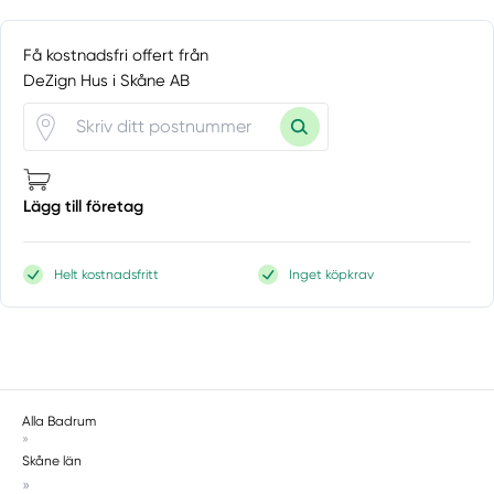
Limhamn
Löddeköpinge
Få kostnadsfri offert från
Lomma
DeZign Hus i Skåne AB
Lund
Malmö
Marieholm
Ödåkra
Lägg till företag
Ödåkra-väla
Örkelljunga
Östra Karup
Helt kostnadsfritt
Inget köpkrav
Oxie
Påarp
Perstorp
Råå
Ramlösa
Alla Badrum
»
Röstånga
Skåne län
Rydebäck
»