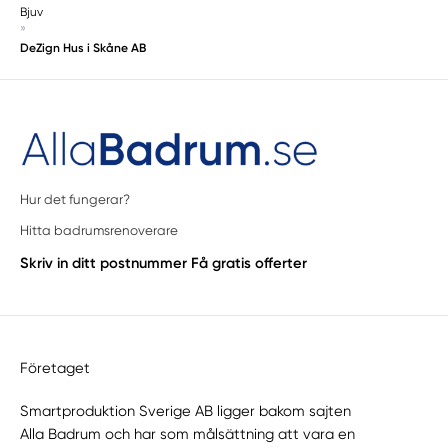
Saxtorp
Bjuv
»
Skåne
DeZign Hus i Skåne AB
Skånes Fagerhult
Skurup
Södra Sandby
Staffanstorp
Stehag
Svalöv
Hur det fungerar?
Tågarp
Hitta badrumsrenoverare
Tygelsjö
Skriv in ditt postnummer
Få gratis offerter
Vallåkra
Vejbystrand
Vellinge
Viken
Företaget
Vittskövle
Dalby
Smartproduktion Sverige AB ligger bakom sajten
Finja
Alla Badrum
och har som målsättning att vara en