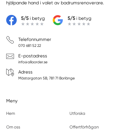
Gärsnäs
hjälpande hand i valet av badrumsrenoverare.
5/5
i betyg
5/5
i betyg
Telefonnummer
070 681 52 22
E-postadress
info@allaorder.se
Adress
Mästargatan 5B, 781 71 Borlänge
Meny
Hem
Utforska
Om oss
Offertförfrågan