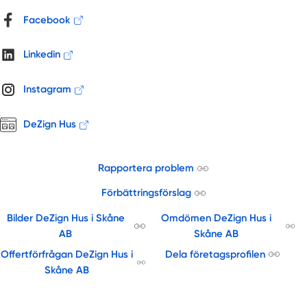
Helsingborg
Facebook
Hjärnarp
Hjärup
Linkedin
Höganäs
Höllviken
Instagram
Höör
Hörby
DeZign Hus
Jonstorp
Kågeröd
Rapportera problem
Kävlinge
Klågerup
Förbättringsförslag
Klagstorp
Bilder DeZign Hus i Skåne
Omdömen DeZign Hus i
Klippan
AB
Skåne AB
Kristianstad
Offertförfrågan DeZign Hus i
Dela företagsprofilen
Kvidinge
Skåne AB
Landskrona
Lerberget