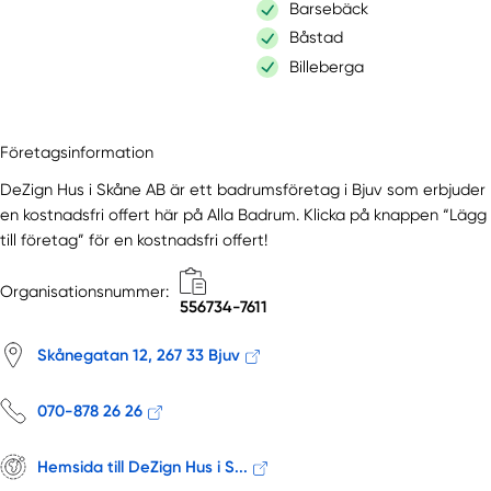
Barsebäck
Båstad
Billeberga
Bjärred
Borrby
Företagsinformation
Bunkeflostrand
Ekeby
DeZign Hus i Skåne AB är ett badrumsföretag i Bjuv som erbjuder
Eket
en kostnadsfri offert här på Alla Badrum. Klicka på knappen “Lägg
till företag” för en kostnadsfri offert!
Eslöv
Fleninge
Organisationsnummer:
Flyinge
556734-7611
Furulund
Skånegatan 12, 267 33 Bjuv
Gantofta
Grevie
070-878 26 26
Härslöv
Hasslarp
Hemsida till DeZign Hus i S...
Hässleholm