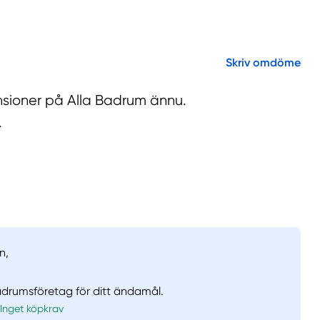
Skriv omdöme
nsioner på Alla Badrum ännu.
.
n,
badrumsföretag för ditt ändamål.
Inget köpkrav