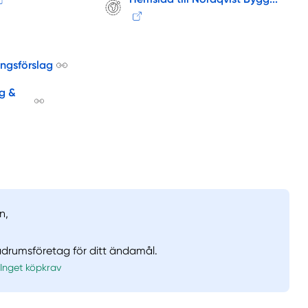
ingsförslag
g &
n,
badrumsföretag för ditt ändamål.
Inget köpkrav