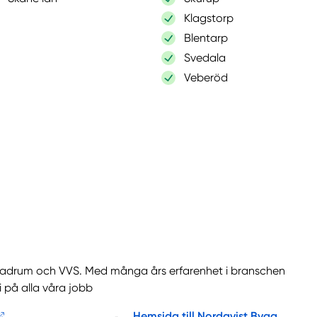
Klagstorp
Blentarp
Svedala
Veberöd
 badrum och VVS. Med många års erfarenhet i branschen
i på alla våra jobb
Hemsida till Nordqvist Bygg...