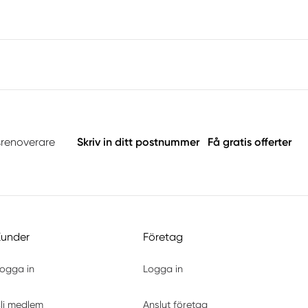
srenoverare
Skriv in ditt postnummer
Få gratis offerter
Kunder
Företag
ogga in
Logga in
li medlem
Anslut företag