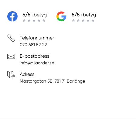
5/5
i betyg
5/5
i betyg
Telefonnummer
070 681 52 22
E-postadress
info@allaorder.se
Adress
Mästargatan 5B, 781 71 Borlänge