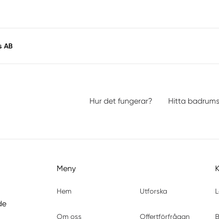
s AB
Hur det fungerar?
Hitta badrum
Meny
Hem
Utforska
L
de
Om oss
Offertförfrågan
B