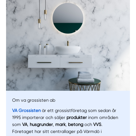
Manuellt
Få hjälp
Om va grossisten ab
VA Grossisten
är ett grossistföretag som sedan år
Välj tillvägagångssätt
1995 importerar och säljer
produkter
inom områden
som
VA
,
husgrunder
,
mark
,
betong
och
VVS
.
Företaget har sitt centrallager på Värmdö i