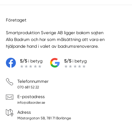
Företaget
Smartproduktion Sverige AB ligger bakom sajten
Alla Badrum
och har som målsättning att vara en
hjälpande hand i valet av badrumsrenoverare.
5/5
i betyg
5/5
i betyg
Telefonnummer
070 681 52 22
E-postadress
info@allaorder.se
Adress
Mästargatan 5B, 781 71 Borlänge