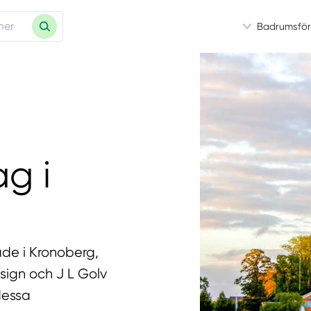
Badrumsför
g i
ade i Kronoberg,
sign och J L Golv
dessa