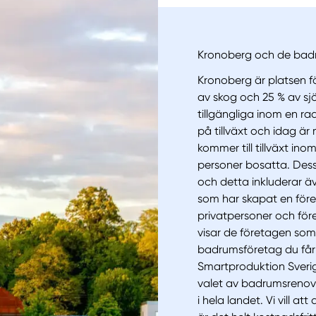
Kronoberg och de bad
Kronoberg är platsen f
av skog och 25 % av sjö
tillgängliga inom en ra
på tillväxt och idag är 
kommer till tillväxt ino
personer bosatta. Dess
och detta inkluderar 
som har skapat en före
privatpersoner och för
visar de företagen som 
badrumsföretag du får k
Smartproduktion Sverig
valet av badrumsrenov
i hela landet. Vi vill a