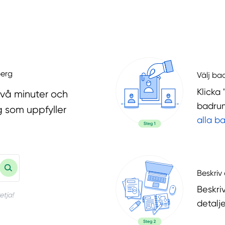
berg
Välj ba
Klicka 
två minuter och
badrum
g som uppfyller
alla b
Beskriv 
Beskri
etja!
detalje