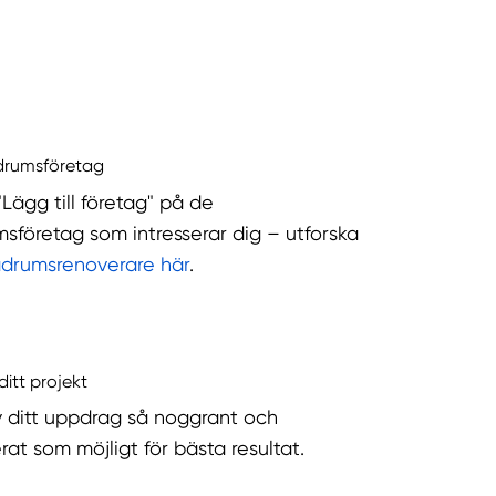
drumsföretag
"Lägg till företag" på de
sföretag som intresserar dig – utforska
adrumsrenoverare här
.
ditt projekt
v ditt uppdrag så noggrant och
rat som möjligt för bästa resultat.