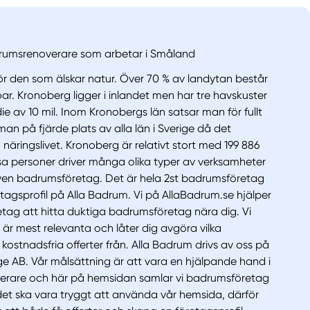
rumsrenoverare som arbetar i Småland
ör den som älskar natur. Över 70 % av landytan består
ar. Kronoberg ligger i inlandet men har tre havskuster
die av 10 mil. Inom Kronobergs län satsar man för fullt
man på fjärde plats av alla län i Sverige då det
m näringslivet. Kronoberg är relativt stort med 199 886
a personer driver många olika typer av verksamheter
även badrumsföretag. Det är hela 2st badrumsföretag
tagsprofil på Alla Badrum. Vi på AllaBadrum.se hjälper
etag att hitta duktiga badrumsföretag nära dig. Vi
är mest relevanta och låter dig avgöra vilka
ostnadsfria offerter från. Alla Badrum drivs av oss på
e AB. Vår målsättning är att vara en hjälpande hand i
erare och här på hemsidan samlar vi badrumsföretag
tt det ska vara tryggt att använda vår hemsida, därför