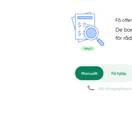
Få offer
De bad
för rå