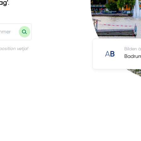
tag'
.
osition vetja!
Bilden ä
Badrum