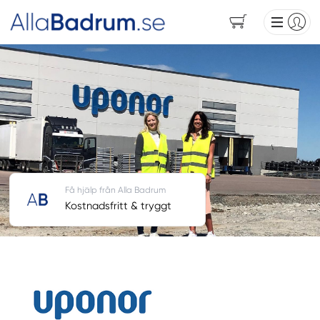
Få hjälp från Alla Badrum
Kostnadsfritt & tryggt