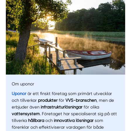
Om uponor
Manuellt
Få hjälp
Uponor
är ett finskt företag som primärt utvecklar
och tillverkar
produkter
för
VVS-branschen
, men de
Välj tillvägagångssätt
erbjuder även
infrastrukturlösningar
för olika
vattensystem
. Företaget har specialiserat sig på att
tillverka
hållbara
och
innovativa lösningar
som
förenklar och effektiviserar vardagen för både