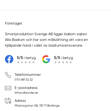
Företaget
Smartproduktion Sverige AB ligger bakom sajten
Alla Badrum
och har som målsättning att vara en
hjälpande hand i valet av badrumsrenoverare.
5/5
i betyg
5/5
i betyg
Telefonnummer
070 681 52 22
E-postadress
info@allaorder.se
Adress
Mästargatan 5B, 781 71 Borlänge