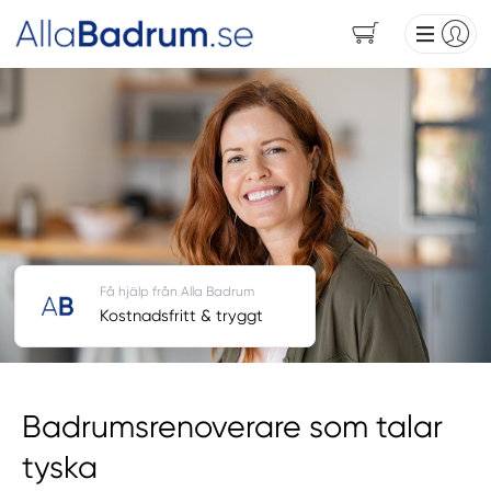
Få hjälp från Alla Badrum
Kostnadsfritt & tryggt
Badrumsrenoverare som talar
tyska