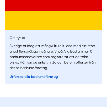
Om tyska
Manuellt
Få hjälp
Sverige är idag ett mångkulturellt land med ett stort
antal flerspråkiga invånare. Vi på Alla Badrum har 0
badrumsrenoverare som registrerat att de talar
Välj tillvägagångssätt
tyska. Här kan du enkelt hitta och be om offerter från
dessa badrumsföretag.
Utforska alla badrumsföretag