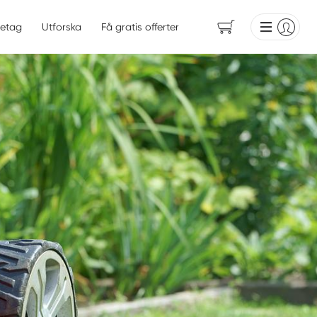
etag
Utforska
Få gratis offerter