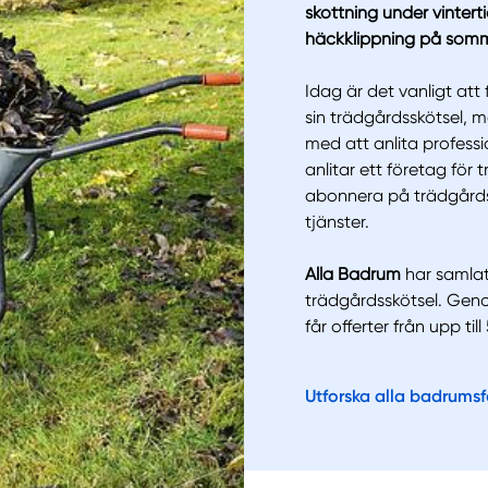
skottning under vinterti
häckklippning på som
Manue
Idag är det vanligt at
sin trädgårdsskötsel, m
med att anlita professi
anlitar ett företag för 
abonnera på trädgårdss
tjänster.
Alla Badrum
har samla
trädgårdsskötsel. Genom 
får offerter från upp ti
Utforska alla badrums