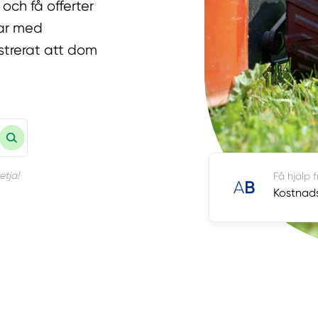
och få offerter
tar med
strerat att dom
etja!
Få hjälp 
Kostnads