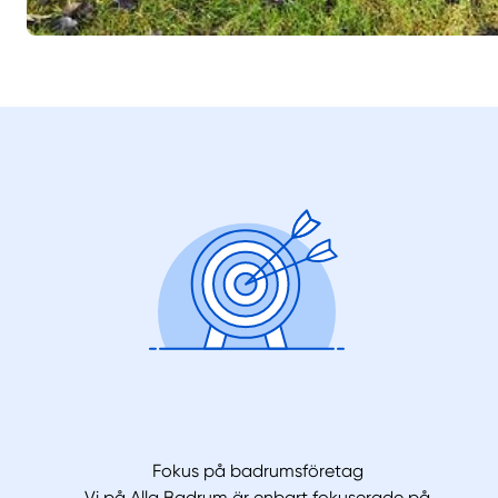
Fokus på badrumsföretag
Vi på Alla Badrum är enbart fokuserade på