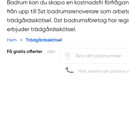
Badrum kan du skapa en kostnadsfri förfrågan 
från upp till 5st badrumsrenoverare som arbe
trädgårdsskötsel. 0st badrumsföretag har regi
erbjuder trädgårdsskötsel.
Hem
»
Trädgårdsskötsel
Få gratis offerter
eller
Psst, använd din position v