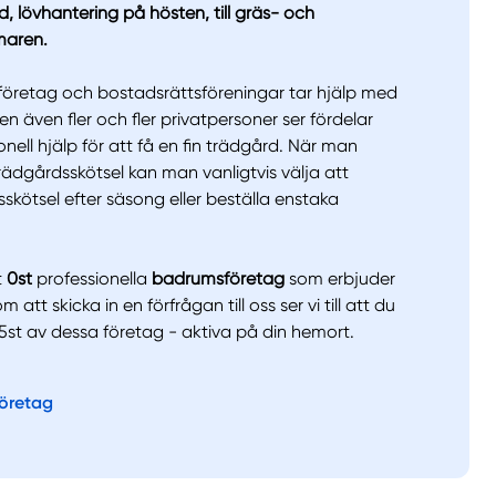
d, lövhantering på hösten, till gräs- och
maren.
llt
Få hjälp
t företag och bostadsrättsföreningar tar hjälp med
en även fler och fler privatpersoner ser fördelar
onell hjälp för att få en fin trädgård. När man
Välj tillvägagångssätt
trädgårdsskötsel kan man vanligtvis välja att
kötsel efter säsong eller beställa enstaka
t
0st
professionella
badrumsföretag
som erbjuder
att skicka in en förfrågan till oss ser vi till att du
ll 5st av dessa företag - aktiva på din hemort.
företag