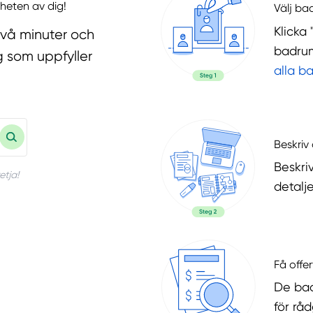
heten av dig!
Välj ba
Klicka 
två minuter och
badrum
g som uppfyller
alla b
Beskriv 
Beskri
etja!
detalje
Få offer
De bad
för rå