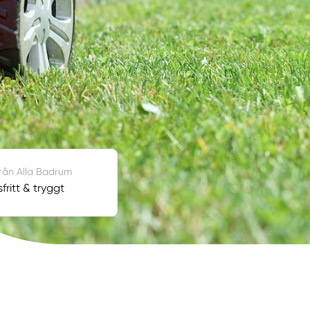
från Alla Badrum
fritt & tryggt