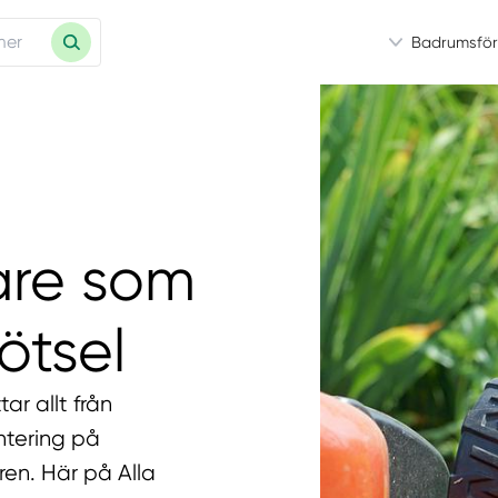
Badrumsför
are som
ötsel
ar allt från
ntering på
ren. Här på Alla