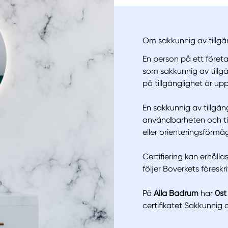
Om sakkunnig av tillgäng
En person på ett föret
som sakkunnig av tillgän
på tillgänglighet är u
En sakkunnig av tillgäng
Manue
användbarheten och til
eller orienteringsförmå
Certifiering kan erhåll
följer Boverkets föreskr
På
Alla Badrum
har
0st
certifikatet Sakkunnig a