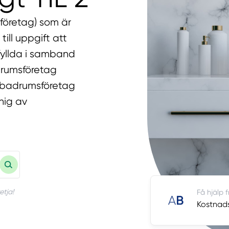
företag) som är
till uppgift att
pfyllda i samband
drumsföretag
st badrumsföretag
nig av
etja!
Få hjälp 
Kostnadsf