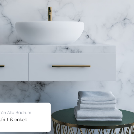
från Alla Badrum
ritt & enkelt