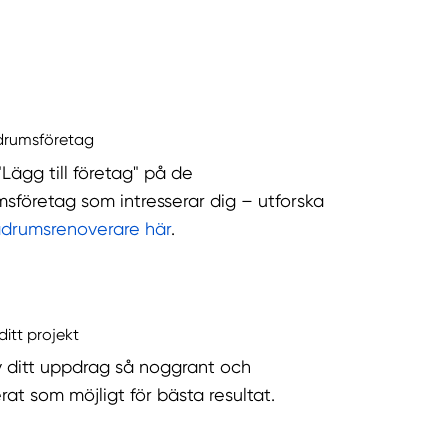
drumsföretag
"Lägg till företag" på de
sföretag som intresserar dig – utforska
adrumsrenoverare här
.
ditt projekt
v ditt uppdrag så noggrant och
rat som möjligt för bästa resultat.