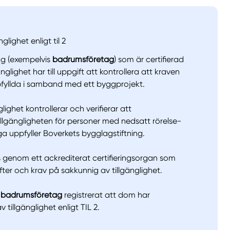
lighet enligt til 2
ag (exempelvis
badrumsföretag
) som är certifierad
glighet har till uppgift att kontrollera att kraven
ppfyllda i samband med ett byggprojekt.
lighet kontrollerar och verifierar att
llt
Få hjälp
lgängligheten för personer med nedsatt rörelse-
ga uppfyller Boverkets bygglagstiftning.
Välj tillvägagångssätt
as genom ett ackrediterat certifieringsorgan som
ifter och krav på sakkunnig av tillgänglighet.
 badrumsföretag
registrerat att dom har
v tillgänglighet enligt TIL 2.