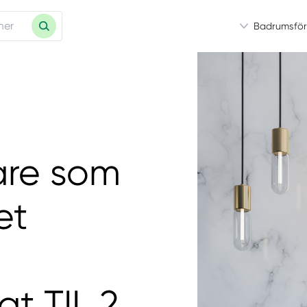
Badrumsför
are som
et
gt TIL 2