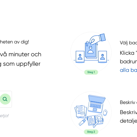
heten av dig!
Välj ba
Klicka 
två minuter och
badrum
g som uppfyller
alla b
Beskriv 
Beskri
etja!
detalje