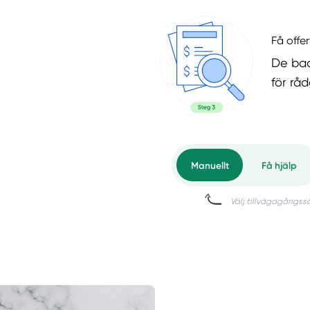
Få offer
De bad
för rå