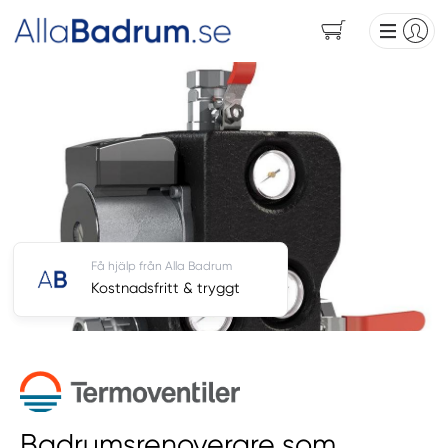
Få hjälp från Alla Badrum
Kostnadsfritt & tryggt
Badrumsrenoverare som