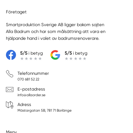
Företaget
Smartproduktion Sverige AB ligger bakom sajten
Alla Badrum
och har som målsättning att vara en
hjälpande hand i valet av badrumsrenoverare.
5/5
i betyg
5/5
i betyg
Telefonnummer
070 681 52 22
E-postadress
info@allaorder.se
Adress
Mästargatan 5B, 781 71 Borlänge
Meny