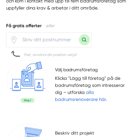
och kom i kontakt med upp till fem badrumsföretag som
uppfyller dina krav & arbetar i ditt område.
Få gratis offerter
eller
Psst, använd din position vetja!
Välj badrumsföretag
Klicka "Lägg till företag" på de
badrumsföretag som intresserar
dig – utforska
alla
badrumsrenoverare här
.
Beskriv ditt projekt