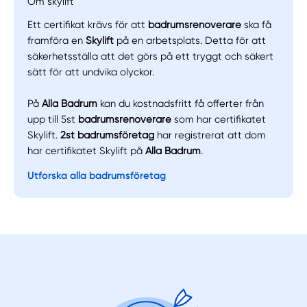
Om skylift
Manuellt
Få hjälp
Ett certifikat krävs för att
badrumsrenoverare
ska få
framföra en
Skylift
på en arbetsplats. Detta för att
Välj tillvägagångssätt
säkerhetsställa att det görs på ett tryggt och säkert
sätt för att undvika olyckor.
På
Alla Badrum
kan du kostnadsfritt få offerter från
upp till 5st
badrumsrenoverare
som har certifikatet
Skylift.
2st badrumsföretag
har registrerat att dom
har certifikatet Skylift på
Alla Badrum
.
Utforska alla badrumsföretag