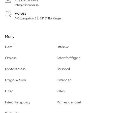
E-postadress
info@allaorder.se
Adress
Mästargatan 5B, 781 71 Borlänge
Meny
Hem
Utforska
Om oss
Offertförfrågan
Kontakta oss
Personal
Frågor & Svar
Områden
Filter
Villkor
Integritetspolicy
Märkesidentitet