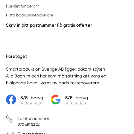
Hur det fungerar?
Hitta badrumsrenoverare
Skriv in ditt postnummer
Få gratis offerter
Företaget
Smartproduktion Sverige AB ligger bakom sajten
Alla Badrum
och har som målsättning att vara en
hjälpande hand i valet av badrumsrenoverare.
5/5
i betyg
5/5
i betyg
Telefonnummer
070 681 52 22