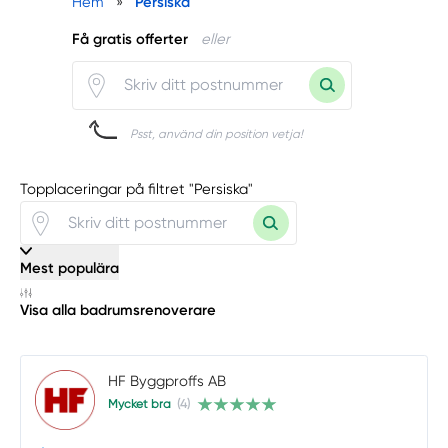
Hem
»
Persiska
Få gratis offerter
eller
Psst, använd din position vetja!
Topplaceringar på filtret "Persiska"
Mest populära
Visa alla badrumsrenoverare
HF Byggproffs AB
Mycket bra
(4)