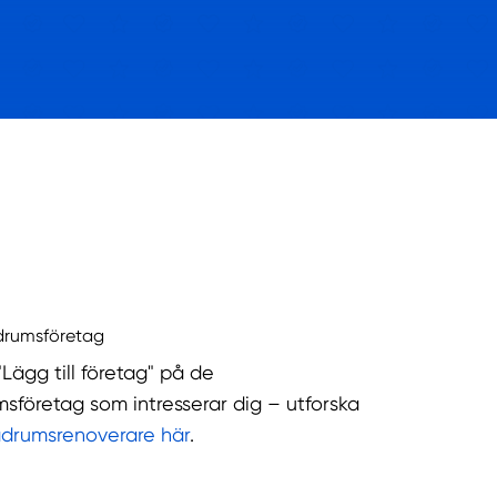
drumsföretag
"Lägg till företag" på de
sföretag som intresserar dig – utforska
adrumsrenoverare här
.