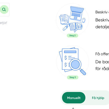
Beskriv 
Beskri
etja!
detalje
Få offer
De bad
för rå