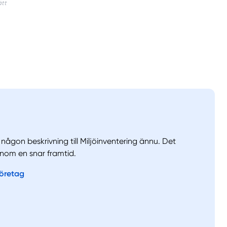
a någon beskrivning till Miljöinventering ännu. Det
nom en snar framtid.
llt
Få hjälp
företag
Välj tillvägagångssätt