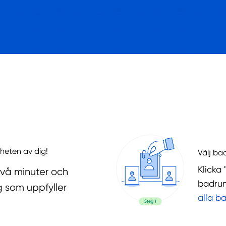
heten av dig!
Välj ba
Klicka 
två minuter och
badrum
g som uppfyller
alla b