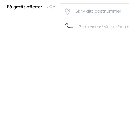
Få gratis offerter
eller
Psst, använd din position v