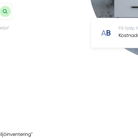
etja!
Få hjälp 
Kostnadsf
iljöinventering"