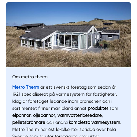
Om metro therm
Metro Therm
är ett svenskt företag som sedan år
1921 specialiserat på värmesystem för fastigheter.
Manuellt
Få hjälp
Idag är företaget ledande inom branschen och i
sortimentet finner man bland annat
produkter
som
elpannor
,
oljepannor
,
varmvattenberedare
,
Välj tillvägagångssätt
pelletsbrännare
och andra
kompletta värmesystem
.
Metro Therm har 6st lokalkontor spridda över hela
Sverige som saluför företagets produkter.