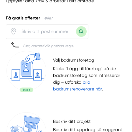
uppfyller dina krav & arbetar i ditt område.
Få gratis offerter
eller
Psst, använd din position vetja!
Välj badrumsföretag
Klicka "Lägg till företag" på de
badrumsföretag som intresserar
dig – utforska
alla
badrumsrenoverare här
.
Beskriv ditt projekt
Beskriv ditt uppdrag så noggrant