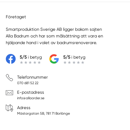
Företaget
Smartproduktion Sverige AB ligger bakom sajten
Alla Badrum
och har som målsättning att vara en
hjälpande hand i valet av badrumsrenoverare.
5/5
i betyg
5/5
i betyg
Telefonnummer
070 681 52 22
E-postadress
info@allaorder.se
Adress
Mästargatan 5B, 781 71 Borlänge