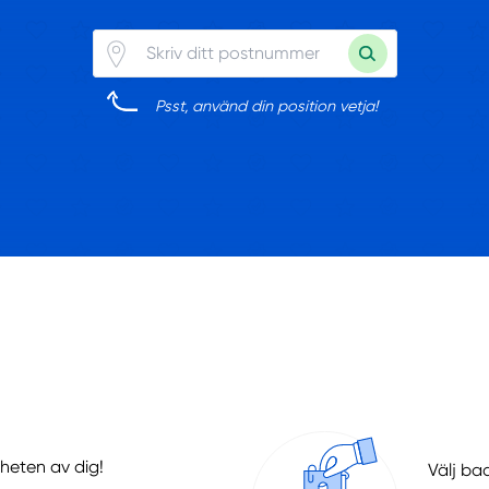
Psst, använd din position vetja!
heten av dig!
Välj ba