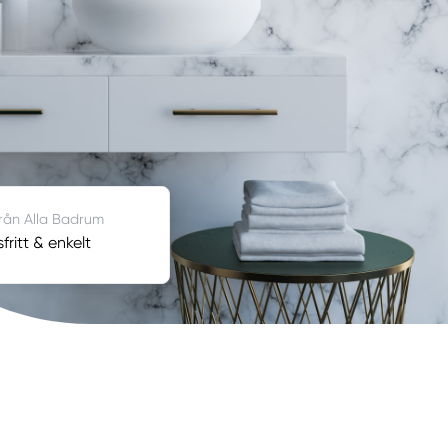
från Alla Badrum
ritt & enkelt