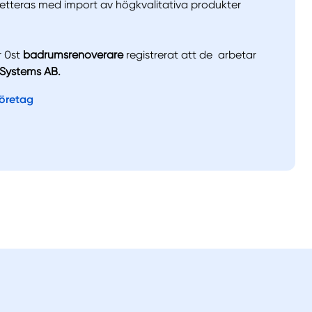
etteras med import av högkvalitativa produkter
llt
Få hjälp
r 0st
badrumsrenoverare
registrerat att de arbetar
 Systems AB.
Välj tillvägagångssätt
företag