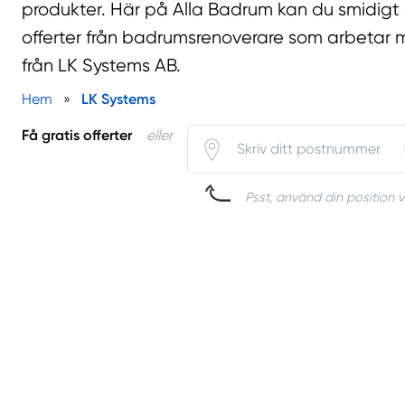
produkter. Här på Alla Badrum kan du smidigt
offerter från badrumsrenoverare som arbetar 
från LK Systems AB.
Hem
»
LK Systems
Få gratis offerter
eller
Psst, använd din position v