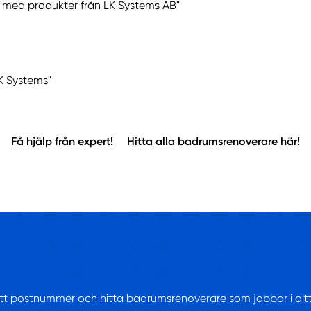
r med produkter från LK Systems AB"
LK Systems"
Få hjälp från expert!
Hitta alla badrumsrenoverare här!
ditt postnummer och hitta badrumsrenoverare som jobbar i di