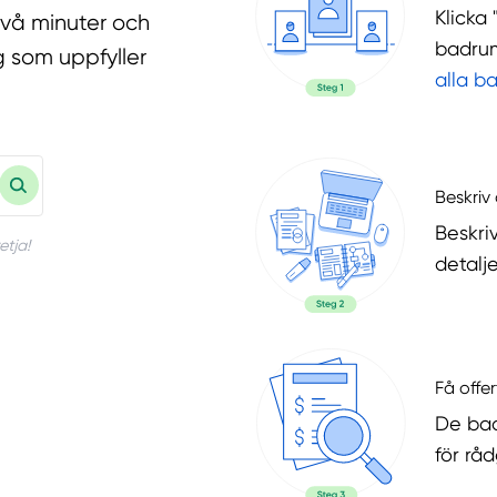
Klicka 
två minuter och
badrum
g som uppfyller
alla b
Beskriv 
Beskri
etja!
detalje
Få offer
De bad
för rå