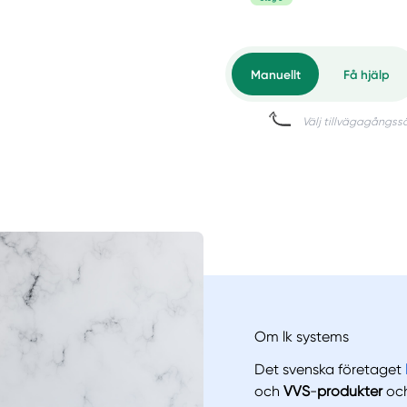
Om lk systems
Det svenska företaget
och
VVS
-
produkter
och