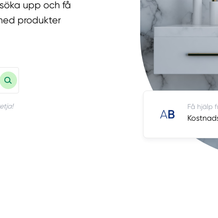
 söka upp och få
med produkter
etja!
Få hjälp 
Kostnadsf