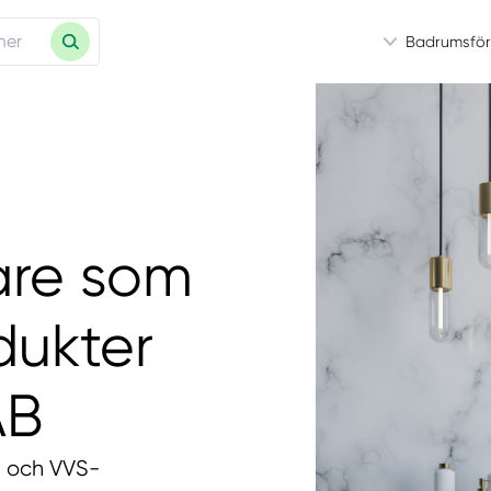
Badrumsför
are som
dukter
AB
- och VVS-