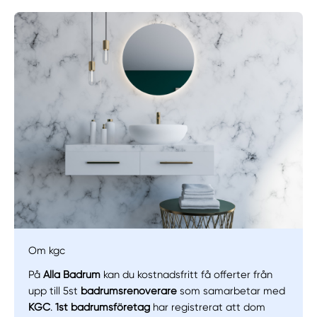
Manuellt
Få hjälp
Om kgc
På
Alla Badrum
kan du kostnadsfritt få offerter från
Välj tillvägagångssätt
upp till 5st
badrumsrenoverare
som samarbetar med
KGC
.
1st badrumsföretag
har registrerat att dom