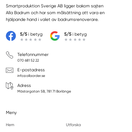
Smartproduktion Sverige AB ligger bakom sajten
Alla Badrum
och har som målsättning att vara en
hjälpande hand i valet av badrumsrenoverare.
5/5
i betyg
5/5
i betyg
Telefonnummer
070 681 52 22
E-postadress
info@allaorder.se
Adress
Mästargatan 5B, 781 71 Borlänge
Meny
Hem
Utforska