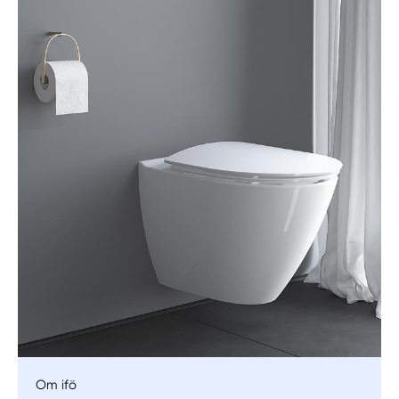
Manuellt
Få hjälp
Välj tillvägagångssätt
Om ifö