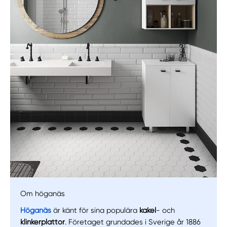
Manuellt
Få hjälp
Om höganäs
Välj tillvägagångssätt
Höganäs
är känt för sina populära
kakel
- och
klinkerplattor
. Företaget grundades i Sverige år 1886