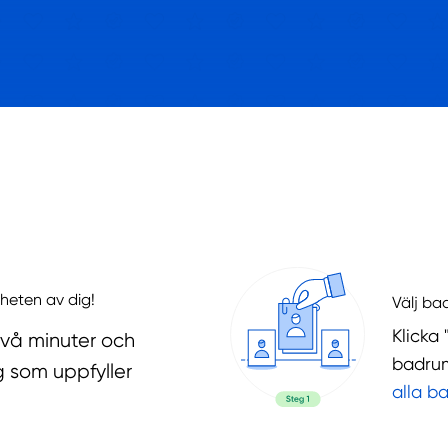
heten av dig!
Välj ba
Klicka 
två minuter och
badrum
g som uppfyller
alla b