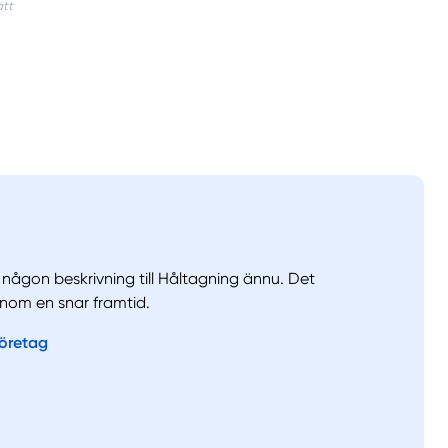
a någon beskrivning till Håltagning ännu. Det
nom en snar framtid.
llt
Få hjälp
företag
Välj tillvägagångssätt