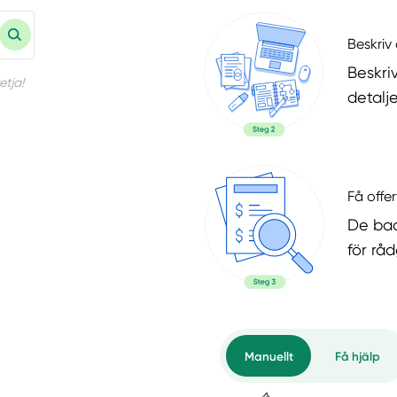
Beskriv 
Beskri
etja!
detalje
Få offer
De bad
för rå