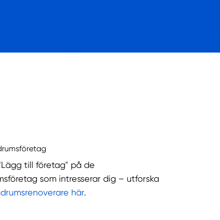
drumsföretag
"Lägg till företag" på de
sföretag som intresserar dig – utforska
adrumsrenoverare här
.