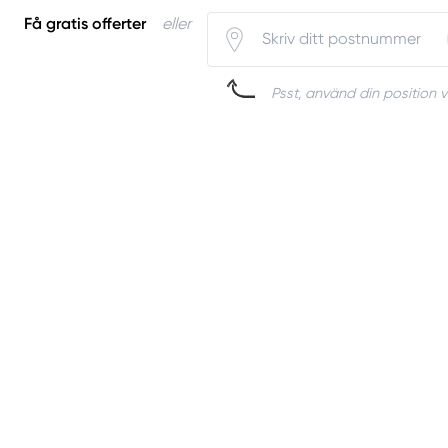
Få gratis offerter
eller
Psst, använd din position v