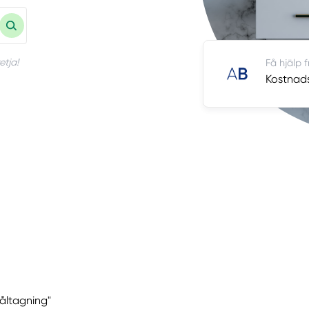
etja!
Få hjälp 
Kostnadsf
Håltagning"