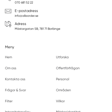
070 681 52 22
E-postadress
info@allaorder.se
Adress
Mästargatan 5B, 781 71 Borlänge
Meny
Hem
Utforska
Om oss
Offertförfrågan
Kontakta oss
Personal
Frågor & Svar
Områden
Filter
Villkor
Integritetspolicy
Märkesidentitet