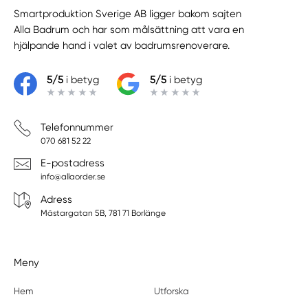
Smartproduktion Sverige AB ligger bakom sajten
Alla Badrum
och har som målsättning att vara en
hjälpande hand i valet av badrumsrenoverare.
5/5
i betyg
5/5
i betyg
Telefonnummer
070 681 52 22
E-postadress
info@allaorder.se
Adress
Mästargatan 5B, 781 71 Borlänge
Meny
Hem
Utforska