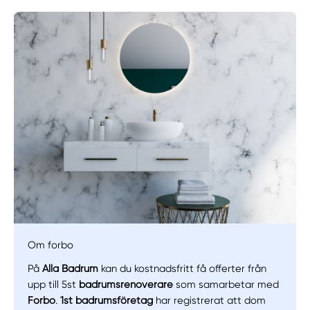
Manuellt
Få hjälp
Om forbo
På
Alla Badrum
kan du kostnadsfritt få offerter från
Välj tillvägagångssätt
upp till 5st
badrumsrenoverare
som samarbetar med
Forbo
.
1st badrumsföretag
har registrerat att dom