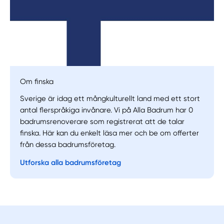
Om finska
Manuellt
Få hjälp
Sverige är idag ett mångkulturellt land med ett stort
antal flerspråkiga invånare. Vi på Alla Badrum har 0
Välj tillvägagångssätt
badrumsrenoverare som registrerat att de talar
finska. Här kan du enkelt läsa mer och be om offerter
från dessa badrumsföretag.
Utforska alla badrumsföretag