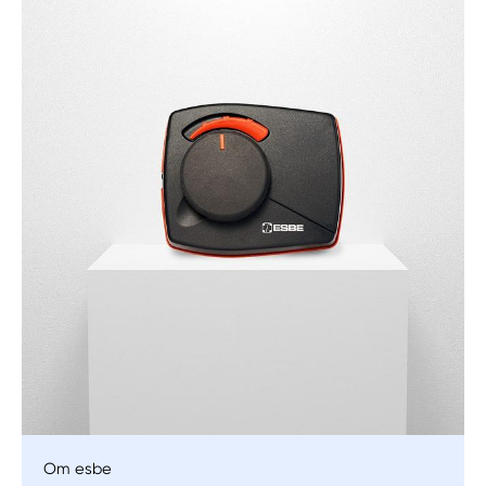
Manuellt
Få hjälp
Välj tillvägagångssätt
Om esbe